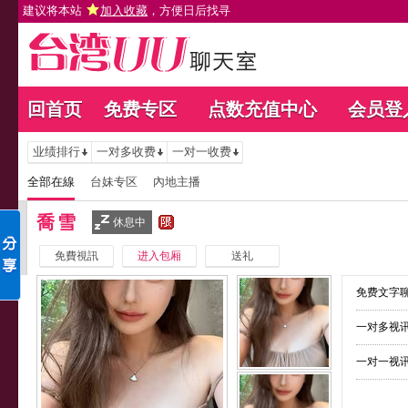
建议将本站
加入收藏
，方便日后找寻
回首页
免费专区
点数充值中心
会员登
业绩排行
一对多收费
一对一收费
全部在線
台妹专区
內地主播
喬雪
休息中
免費視訊
进入包厢
送礼
免费文字聊
一对多视讯
一对一视讯