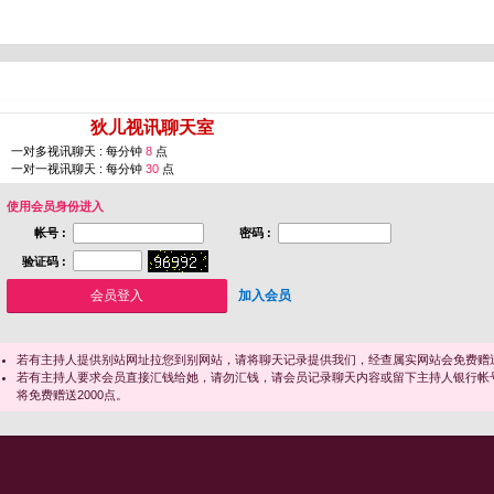
您即将进入 [
狄儿视讯聊天室
]
一对多视讯聊天 : 每分钟
8
点
一对一视讯聊天 : 每分钟
30
点
使用会员身份进入
帐号 :
密码 :
验证码 :
加入会员
若有主持人提供别站网址拉您到别网站，请将聊天记录提供我们，经查属实网站会免费赠送
若有主持人要求会员直接汇钱给她，请勿汇钱，请会员记录聊天内容或留下主持人银行帐
将免费赠送2000点。