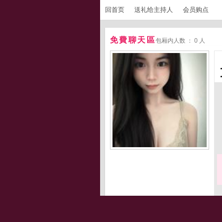
回首页
送礼给主持人
会员购点
免費聊天區
包厢内人数 ： 0 人