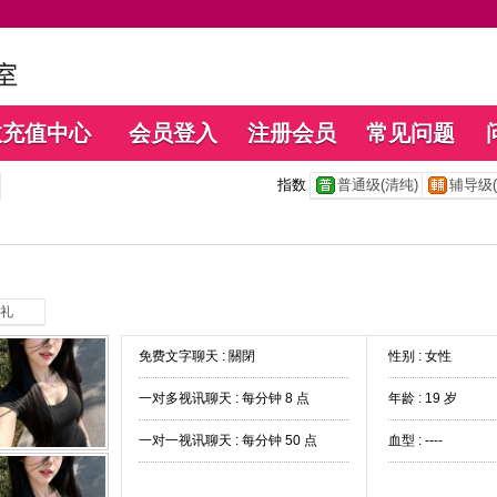
数充值中心
会员登入
注册会员
常见问题
指数
普通级(清纯)
辅导级(
礼
免费文字聊天 :
關閉
性别 : 女性
一对多视讯聊天 :
每分钟 8 点
年龄 : 19 岁
一对一视讯聊天 :
每分钟 50 点
血型 : ----