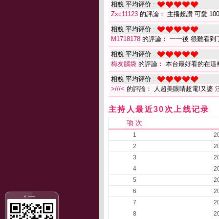
相貌 平均评价 :
Zxc11123
的評論： 主播超讚 可愛 10
相貌 平均评价 :
M1718178
的評論： 一一後 很難看到
相貌 平均评价 :
梅友腦袋
的評論： 本台最好看的在這
相貌 平均评价 :
>///<
的評論： 人超美眼睛超電!又婆 
主持人最近30次上线记录
项 次
1
2
2
2
3
2
4
2
5
2
6
2
7
2
8
2