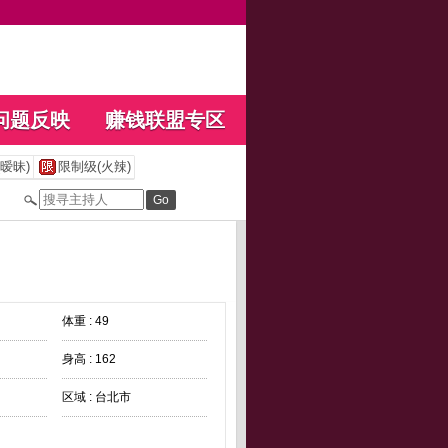
问题反映
赚钱联盟专区
暧昧)
限制级(火辣)
体重 : 49
身高 : 162
区域 : 台北市