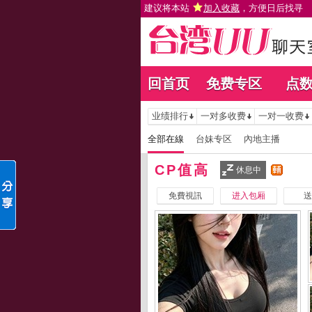
建议将本站
加入收藏
，方便日后找寻
回首页
免费专区
点
业绩排行
一对多收费
一对一收费
全部在線
台妹专区
內地主播
CP值高
休息中
免費視訊
进入包厢
送