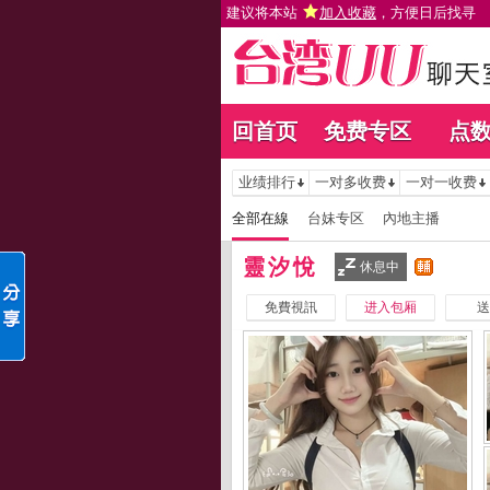
建议将本站
加入收藏
，方便日后找寻
回首页
免费专区
点
业绩排行
一对多收费
一对一收费
全部在線
台妹专区
內地主播
靈汐悅
休息中
免費視訊
进入包厢
送