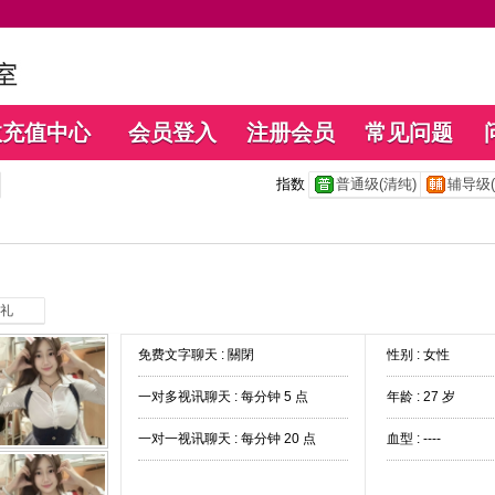
数充值中心
会员登入
注册会员
常见问题
指数
普通级(清纯)
辅导级(
礼
免费文字聊天 :
關閉
性别 : 女性
一对多视讯聊天 :
每分钟 5 点
年龄 : 27 岁
一对一视讯聊天 :
每分钟 20 点
血型 : ----