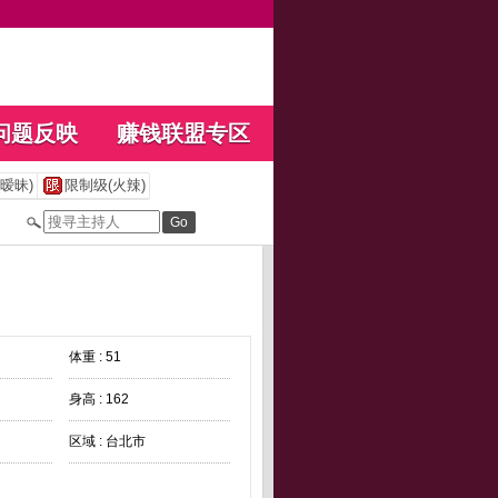
问题反映
赚钱联盟专区
暧昧)
限制级(火辣)
体重 : 51
身高 : 162
区域 : 台北市