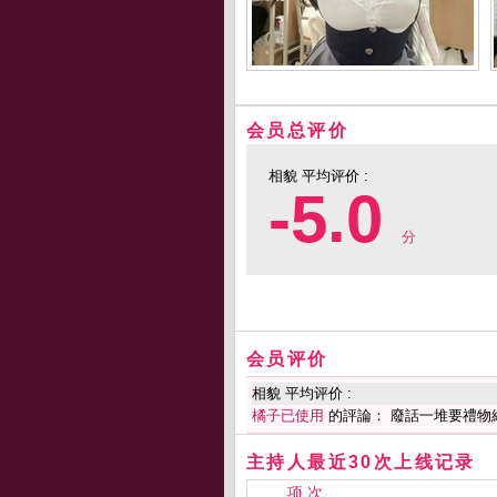
会员总评价
相貌 平均评价 :
-5.0
分
会员评价
相貌 平均评价 :
橘子已使用
的評論： 廢話一堆要禮物
主持人最近30次上线记录
项 次