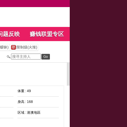
问题反映
赚钱联盟专区
暧昧)
限制级(火辣)
体重 : 49
身高 : 168
区域 : 港澳地區