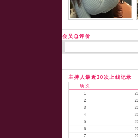
会员总评价
主持人最近30次上线记录
项 次
1
2
2
2
3
2
4
2
5
2
6
2
7
2