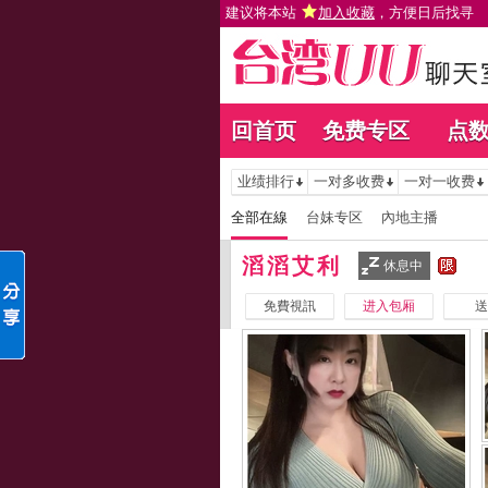
建议将本站
加入收藏
，方便日后找寻
回首页
免费专区
点
业绩排行
一对多收费
一对一收费
全部在線
台妹专区
內地主播
滔滔艾利
休息中
免費視訊
进入包厢
送