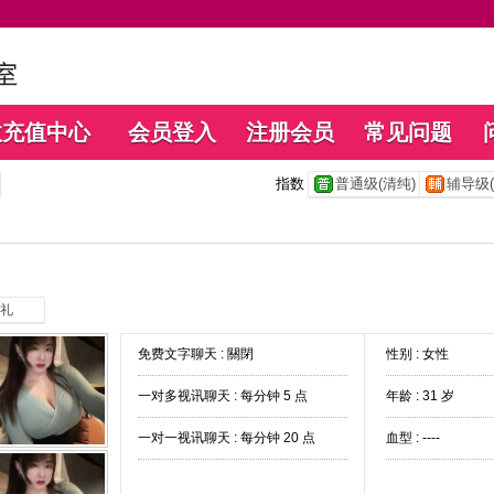
数充值中心
会员登入
注册会员
常见问题
指数
普通级(清纯)
辅导级(
礼
免费文字聊天 :
關閉
性别 : 女性
一对多视讯聊天 :
每分钟 5 点
年龄 : 31 岁
一对一视讯聊天 :
每分钟 20 点
血型 : ----