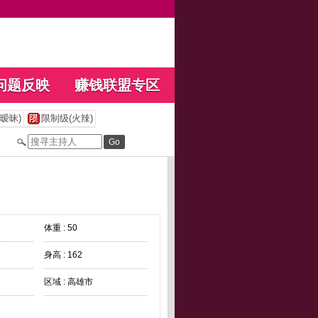
问题反映
赚钱联盟专区
暧昧)
限制级(火辣)
体重 : 50
身高 : 162
区域 : 高雄市