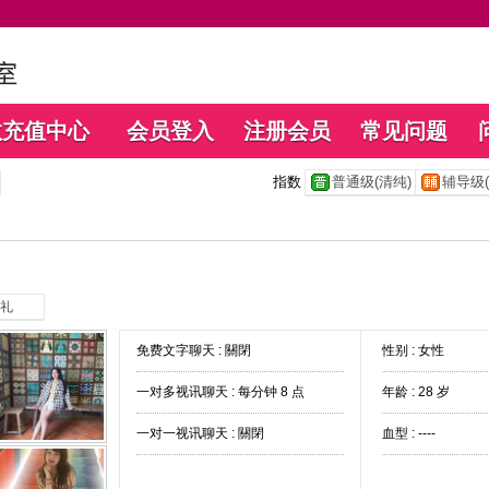
数充值中心
会员登入
注册会员
常见问题
指数
普通级(清纯)
辅导级(
礼
免费文字聊天 :
關閉
性别 : 女性
一对多视讯聊天 :
每分钟 8 点
年龄 : 28 岁
一对一视讯聊天 :
關閉
血型 : ----