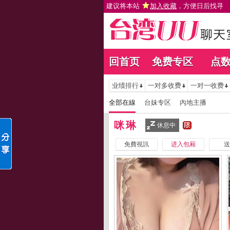
建议将本站
加入收藏
，方便日后找寻
回首页
免费专区
点
业绩排行
一对多收费
一对一收费
全部在線
台妹专区
內地主播
咪琳
休息中
免費視訊
进入包厢
送