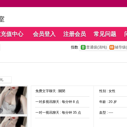
数充值中心
会员登入
注册会员
常见问题
指数
普通级(清纯)
辅导级(
礼
免费文字聊天 :
關閉
性别 : 女性
一对多视讯聊天 :
每分钟 8 点
年龄 : 20 岁
一对一视讯聊天 :
每分钟 35 点
血型 : ----