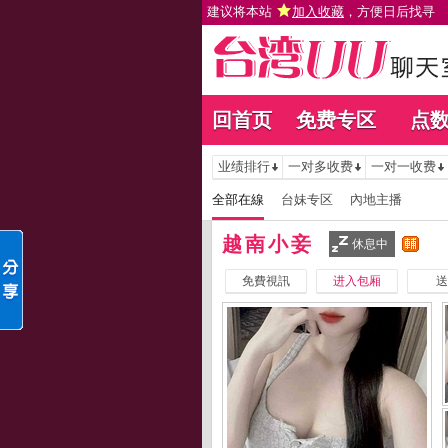
建议将本站
加入收藏
，方便日后找寻
回首页
免费专区
点
业绩排行
一对多收费
一对一收费
全部在線
台妹专区
內地主播
越南小妾
休息中
免費視訊
进入包厢
送