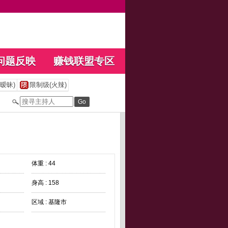
问题反映
赚钱联盟专区
暧昧)
限制级(火辣)
体重 : 44
身高 : 158
区域 : 基隆市