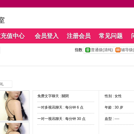
数充值中心
会员登入
注册会员
常见问题
指数
普通级(清纯)
辅导级(
礼
免费文字聊天 :
關閉
性别 : 女性
一对多视讯聊天 :
每分钟 6 点
年龄 : 30 岁
一对一视讯聊天 :
每分钟 30 点
血型 : ----