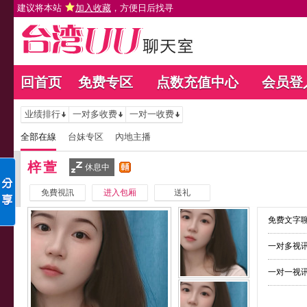
建议将本站
加入收藏
，方便日后找寻
回首页
免费专区
点数充值中心
会员登
业绩排行
一对多收费
一对一收费
全部在線
台妹专区
內地主播
梓萱
休息中
免費視訊
进入包厢
送礼
免费文字聊
一对多视讯
一对一视讯