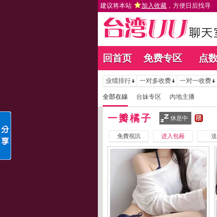
建议将本站
加入收藏
，方便日后找寻
回首页
免费专区
点
业绩排行
一对多收费
一对一收费
全部在線
台妹专区
內地主播
一瓣橘子
休息中
免費視訊
进入包厢
送