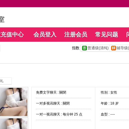
数充值中心
会员登入
注册会员
常见问题
指数
普通级(清纯)
辅导级(
礼
免费文字聊天 :
關閉
性别 : 女性
一对多视讯聊天 :
關閉
年龄 : 18 岁
一对一视讯聊天 :
每分钟 25 点
血型 : ----