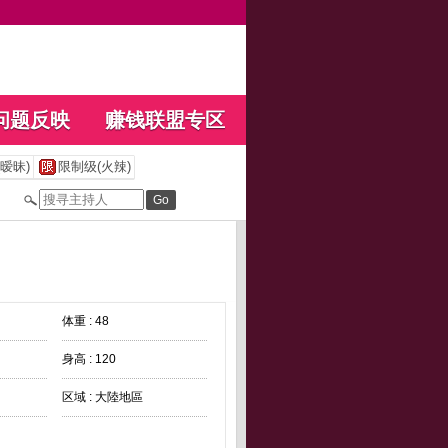
问题反映
赚钱联盟专区
暧昧)
限制级(火辣)
体重 : 48
身高 : 120
区域 : 大陸地區