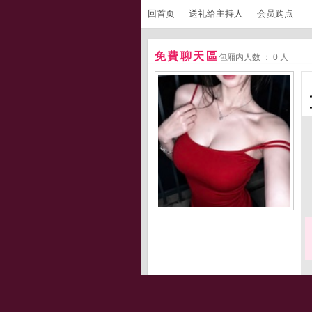
回首页
送礼给主持人
会员购点
免費聊天區
包厢内人数 ： 0 人