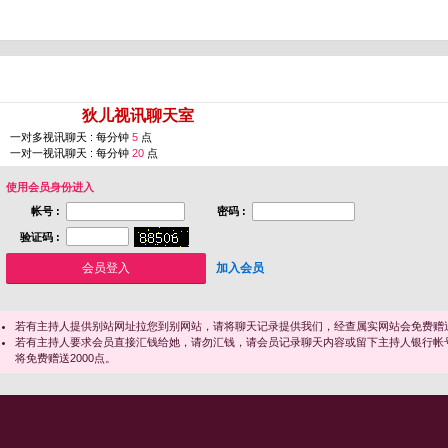
您即将进入 [
狄儿视讯聊天室
]
一对多视讯聊天 : 每分钟
5
点
一对一视讯聊天 : 每分钟
20
点
使用会员身份进入
帐号 :
密码 :
验证码 :
加入会员
若有主持人提供别站网址拉您到别网站，请将聊天记录提供我们，经查属实网站会免费赠送
若有主持人要求会员直接汇钱给她，请勿汇钱，请会员记录聊天内容或留下主持人银行帐
将免费赠送2000点。