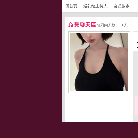
回首页
送礼给主持人
会员购点
免費聊天區
包厢内人数 ： 0 人