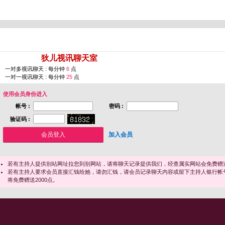
您即将进入 [
狄儿视讯聊天室
]
一对多视讯聊天 : 每分钟
6
点
一对一视讯聊天 : 每分钟
25
点
使用会员身份进入
帐号 :
密码 :
验证码 :
加入会员
若有主持人提供别站网址拉您到别网站，请将聊天记录提供我们，经查属实网站会免费赠送
若有主持人要求会员直接汇钱给她，请勿汇钱，请会员记录聊天内容或留下主持人银行帐
将免费赠送2000点。