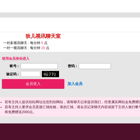
您即将进入 [
狄儿视讯聊天室
]
一对多视讯聊天 : 每分钟
5
点
一对一视讯聊天 : 每分钟
20
点
使用会员身份进入
帐号 :
密码 :
验证码 :
加入会员
若有主持人提供别站网址拉您到别网站，请将聊天记录提供我们，经查属实网站会免费赠送
若有主持人要求会员直接汇钱给她，请勿汇钱，请会员记录聊天内容或留下主持人银行帐
将免费赠送2000点。