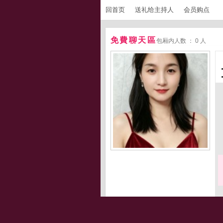
回首页
送礼给主持人
会员购点
免費聊天區
包厢内人数 ： 0 人