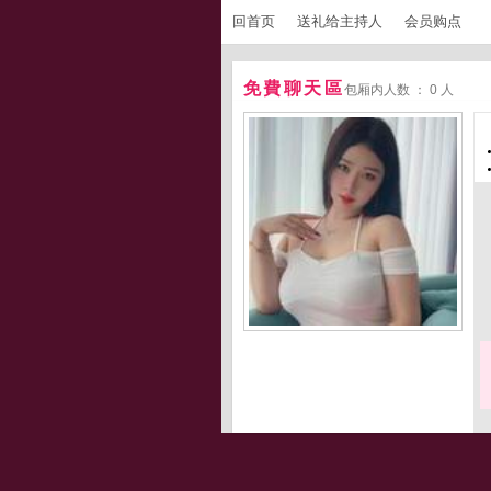
回首页
送礼给主持人
会员购点
免費聊天區
包厢内人数 ： 0 人