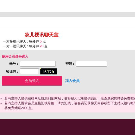
您即将进入 [
狄儿视讯聊天室
]
一对多视讯聊天 : 每分钟
5
点
一对一视讯聊天 : 每分钟
20
点
使用会员身份进入
帐号 :
密码 :
验证码 :
加入会员
若有主持人提供别站网址拉您到别网站，请将聊天记录提供我们，经查属实网站会免费赠送
若有主持人要求会员直接汇钱给她，请勿汇钱，请会员记录聊天内容或留下主持人银行帐
将免费赠送2000点。