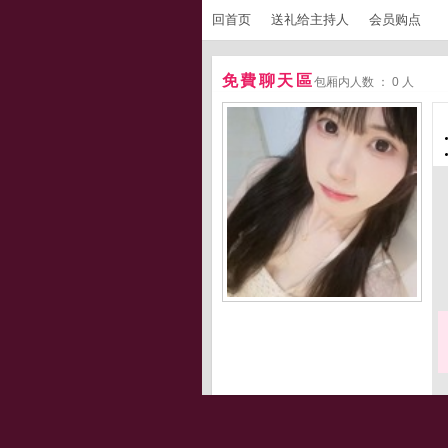
回首页
送礼给主持人
会员购点
免費聊天區
包厢内人数 ： 0 人