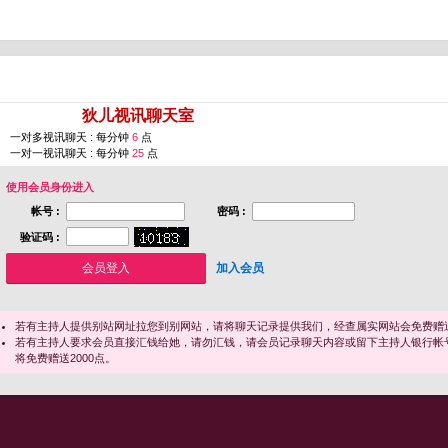
您即将进入 [
狄儿视讯聊天室
]
一对多视讯聊天 : 每分钟
6
点
一对一视讯聊天 : 每分钟
25
点
使用会员身份进入
帐号 :
密码 :
验证码 :
加入会员
若有主持人提供别站网址拉您到别网站，请将聊天记录提供我们，经查属实网站会免费赠送
若有主持人要求会员直接汇钱给她，请勿汇钱，请会员记录聊天内容或留下主持人银行帐
将免费赠送2000点。