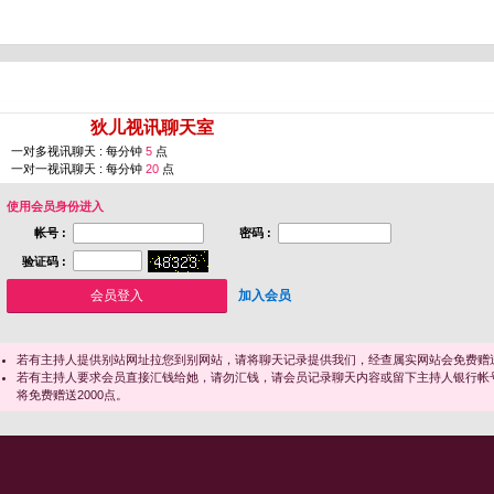
您即将进入 [
狄儿视讯聊天室
]
一对多视讯聊天 : 每分钟
5
点
一对一视讯聊天 : 每分钟
20
点
使用会员身份进入
帐号 :
密码 :
验证码 :
加入会员
若有主持人提供别站网址拉您到别网站，请将聊天记录提供我们，经查属实网站会免费赠送
若有主持人要求会员直接汇钱给她，请勿汇钱，请会员记录聊天内容或留下主持人银行帐
将免费赠送2000点。