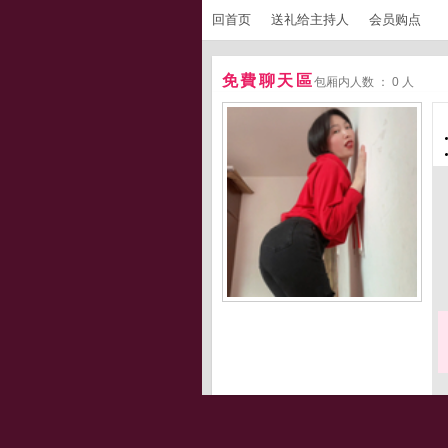
回首页
送礼给主持人
会员购点
免費聊天區
包厢内人数 ： 0 人