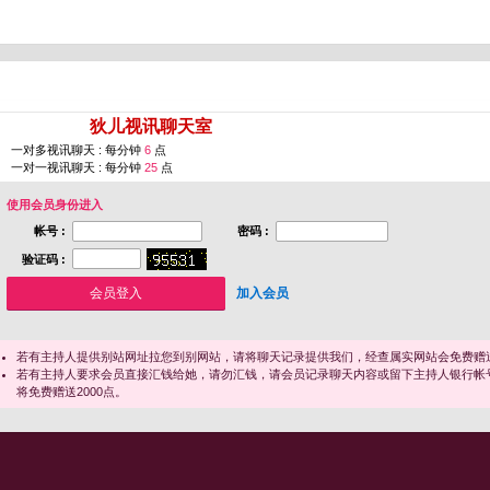
您即将进入 [
狄儿视讯聊天室
]
一对多视讯聊天 : 每分钟
6
点
一对一视讯聊天 : 每分钟
25
点
使用会员身份进入
帐号 :
密码 :
验证码 :
加入会员
若有主持人提供别站网址拉您到别网站，请将聊天记录提供我们，经查属实网站会免费赠送
若有主持人要求会员直接汇钱给她，请勿汇钱，请会员记录聊天内容或留下主持人银行帐
将免费赠送2000点。