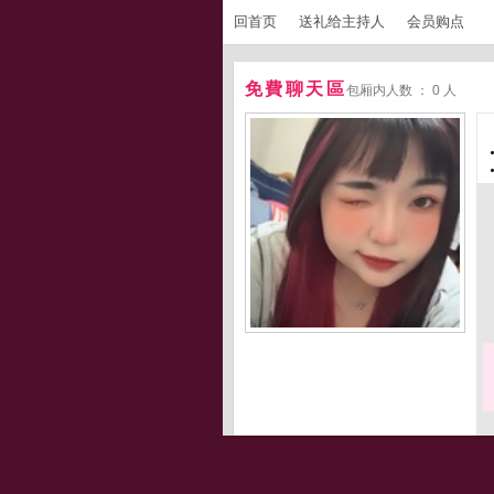
回首页
送礼给主持人
会员购点
免費聊天區
包厢内人数 ： 0 人