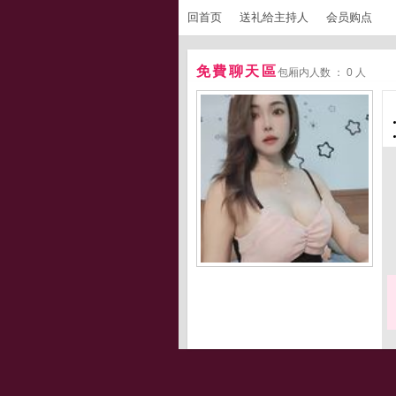
回首页
送礼给主持人
会员购点
免費聊天區
包厢内人数 ： 0 人