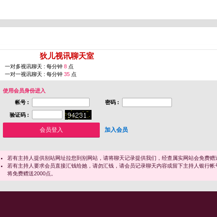
您即将进入 [
狄儿视讯聊天室
]
一对多视讯聊天 : 每分钟
8
点
一对一视讯聊天 : 每分钟
35
点
使用会员身份进入
帐号 :
密码 :
验证码 :
加入会员
若有主持人提供别站网址拉您到别网站，请将聊天记录提供我们，经查属实网站会免费赠送
若有主持人要求会员直接汇钱给她，请勿汇钱，请会员记录聊天内容或留下主持人银行帐
将免费赠送2000点。