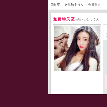
回首页
送礼给主持人
会员购点
免費聊天區
包厢内人数 ： 0 人