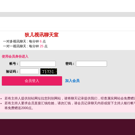
您即将进入 [
狄儿视讯聊天室
]
一对多视讯聊天 : 每分钟
6
点
一对一视讯聊天 : 每分钟
25
点
使用会员身份进入
帐号 :
密码 :
验证码 :
加入会员
若有主持人提供别站网址拉您到别网站，请将聊天记录提供我们，经查属实网站会免费赠送
若有主持人要求会员直接汇钱给她，请勿汇钱，请会员记录聊天内容或留下主持人银行帐
将免费赠送2000点。