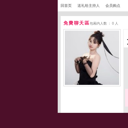
回首页
送礼给主持人
会员购点
免費聊天區
包厢内人数 ： 0 人