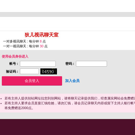
您即将进入 [
狄儿视讯聊天室
]
一对多视讯聊天 : 每分钟
8
点
一对一视讯聊天 : 每分钟
30
点
使用会员身份进入
帐号 :
密码 :
验证码 :
加入会员
若有主持人提供别站网址拉您到别网站，请将聊天记录提供我们，经查属实网站会免费赠送
若有主持人要求会员直接汇钱给她，请勿汇钱，请会员记录聊天内容或留下主持人银行帐
将免费赠送2000点。