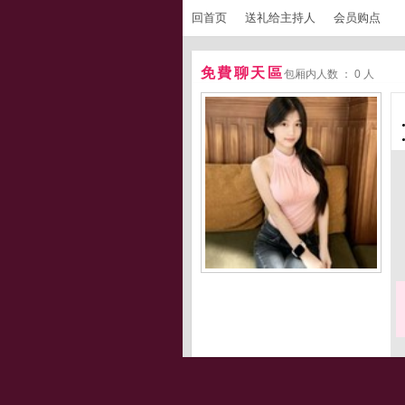
回首页
送礼给主持人
会员购点
免費聊天區
包厢内人数 ： 0 人