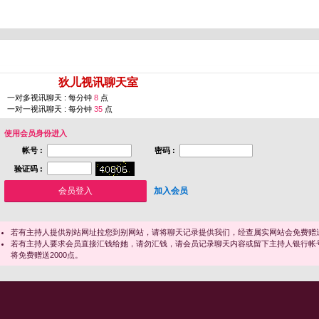
您即将进入 [
狄儿视讯聊天室
]
一对多视讯聊天 : 每分钟
8
点
一对一视讯聊天 : 每分钟
35
点
使用会员身份进入
帐号 :
密码 :
验证码 :
加入会员
若有主持人提供别站网址拉您到别网站，请将聊天记录提供我们，经查属实网站会免费赠送
若有主持人要求会员直接汇钱给她，请勿汇钱，请会员记录聊天内容或留下主持人银行帐
将免费赠送2000点。