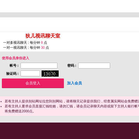
您即将进入 [
狄儿视讯聊天室
]
一对多视讯聊天 : 每分钟
8
点
一对一视讯聊天 : 每分钟
30
点
使用会员身份进入
帐号 :
密码 :
验证码 :
加入会员
若有主持人提供别站网址拉您到别网站，请将聊天记录提供我们，经查属实网站会免费赠送
若有主持人要求会员直接汇钱给她，请勿汇钱，请会员记录聊天内容或留下主持人银行帐
将免费赠送2000点。