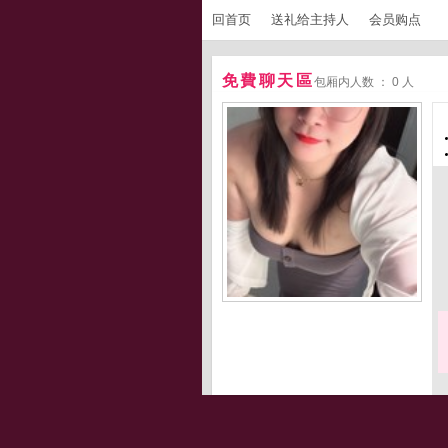
回首页
送礼给主持人
会员购点
免費聊天區
包厢内人数 ： 0 人