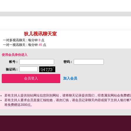
您即将进入 [
狄儿视讯聊天室
]
一对多视讯聊天 : 每分钟
8
点
一对一视讯聊天 : 每分钟
45
点
使用会员身份进入
帐号 :
密码 :
验证码 :
加入会员
若有主持人提供别站网址拉您到别网站，请将聊天记录提供我们，经查属实网站会免费赠送
若有主持人要求会员直接汇钱给她，请勿汇钱，请会员记录聊天内容或留下主持人银行帐
将免费赠送2000点。